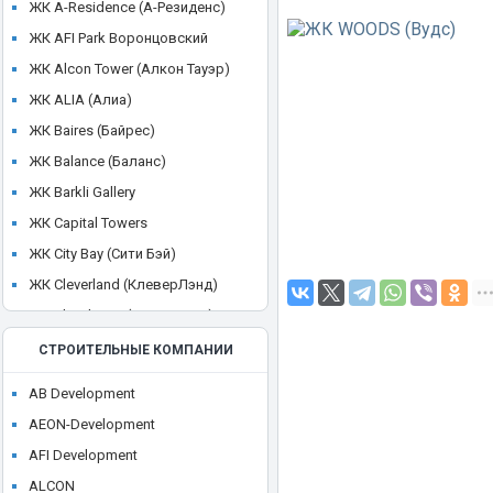
ЖК A-Residence (А-Резиденс)
ЖК AFI Park Воронцовский
ЖК Alcon Tower (Алкон Тауэр)
ЖК ALIA (Алиа)
ЖК Baires (Байрес)
ЖК Balance (Баланс)
ЖК Barkli Gallery
ЖК Capital Towers
ЖК City Bay (Сити Бэй)
ЖК Cleverland (КлеверЛэнд)
ЖК Cloud Nine (Клауд Найн)
ЖК Crystal
СТРОИТЕЛЬНЫЕ КОМПАНИИ
ЖК CULT
AB Development
ЖК Discovery Park
AEON-Development
ЖК District 39 (Дистрикт 39)
AFI Development
ЖК Dom Smile (Дом Смайл)
ALCON