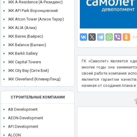
ЖК A-Residence (А-Резиденс)
ЖК AFI Park Воронцовский
ЖК Alcon Tower (Алкон Тауэр)
ЖК ALIA (Алиа)
ЖК Baires (Байрес)
ЖК Balance (Баланс)
ЖК Barkli Gallery
ГК «Самолет» является од
ЖК Capital Towers
многие годы она занимаетс
ЖК City Bay (Сити Бэй)
своей работе компания испо
ЖК Cleverland (КлеверЛэнд)
является гарантом качест
начиная от создания плана и
ЖК Cloud Nine (Клауд Найн)
ЖК Crystal
СТРОИТЕЛЬНЫЕ КОМПАНИИ
ЖК CULT
AB Development
ЖК Discovery Park
AEON-Development
ЖК District 39 (Дистрикт 39)
AFI Development
ЖК Dom Smile (Дом Смайл)
ALCON