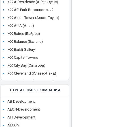
ЖК A-Residence (А-Резиденс)
ЖК AFI Park Воронцовский
ЖК Alcon Tower (Алкон Тауэр)
ЖК ALIA (Алиа)
ЖК Baires (Байрес)
ЖК Balance (Баланс)
ЖК Barkli Gallery
ЖК Capital Towers
ЖК City Bay (Сити Бэй)
ЖК Cleverland (КлеверЛэнд)
ЖК Cloud Nine (Клауд Найн)
ЖК Crystal
СТРОИТЕЛЬНЫЕ КОМПАНИИ
ЖК CULT
AB Development
ЖК Discovery Park
AEON-Development
ЖК District 39 (Дистрикт 39)
AFI Development
ЖК Dom Smile (Дом Смайл)
ALCON