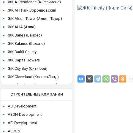
ЖК A-Residence (А-Резиденс)
ЖК AFI Park Воронцовский
ЖК Alcon Tower (Алкон Тауэр)
ЖК ALIA (Алиа)
ЖК Baires (Байрес)
ЖК Balance (Баланс)
ЖК Barkli Gallery
ЖК Capital Towers
ЖК City Bay (Сити Бэй)
ЖК Cleverland (КлеверЛэнд)
ЖК Cloud Nine (Клауд Найн)
ЖК Crystal
СТРОИТЕЛЬНЫЕ КОМПАНИИ
ЖК CULT
AB Development
ЖК Discovery Park
AEON-Development
ЖК District 39 (Дистрикт 39)
AFI Development
ЖК Dom Smile (Дом Смайл)
ALCON