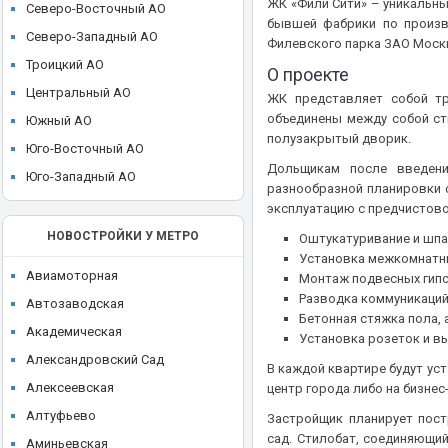
ЖК «Фили Сити» – уникальны
ЖК High Life (Хай Лайф)
Северо-Восточный АО
Ikon development
бывшей фабрики по произв
ЖК I'M (Ай Эм)
Северо-Западный АО
Филевского парка ЗАО Моск
Ingrad
ЖК ILOVE (I Love, АйЛав)
Троицкий АО
О проекте
KR Properties
ЖК INDY Towers (Инди Тауэрс)
Центральный АО
ЖК представляет собой тр
Larus Capital
ЖК JAZZ (Джаз)
объединены между собой ст
Южный АО
LEGENDA Intelligent Development
полузакрытый дворик.
ЖК JOIS (Джойс)
Юго-Восточный АО
Level Group
Дольщикам после введени
ЖК KAZAKOV Grand Loft
Юго-Западный АО
разнообразной планировки о
MR Group
ЖК Klein House (Кляйн Хаус)
эксплуатацию с предчистово
O1 Properties
ЖК Level Barvikha Residence
НОВОСТРОЙКИ У МЕТРО
Оштукатуривание и шпак
Plus Development
ЖК Level Амурская
Установка межкомнатн
REDECO
Авиамоторная
Монтаж подвесных гип
ЖК Level Войковская
Разводка коммуникаций
Regions Development
Автозаводская
ЖК Level Донской
Бетонная стяжка пола,
Sense Development
Академическая
Установка розеток и в
ЖК Level Звенигородская
Seven Suns Development
Александровский Сад
В каждой квартире будут ус
ЖК Level Лесной
Sezar Group
Алексеевская
центр города либо на бизнес
ЖК Level Мичуринский
Sminex
Алтуфьево
Застройщик планирует пост
ЖК Level Нижегородская
сад. Стилобат, соединяющи
St Michael
Аминьевская