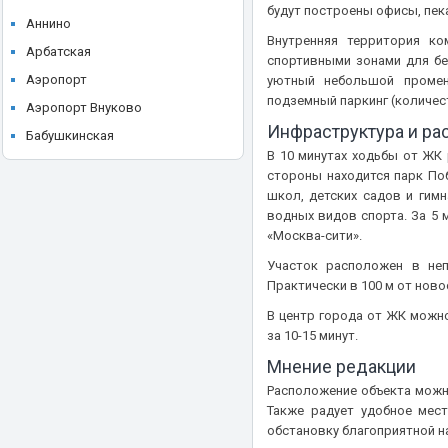
ЖК Level Причальный
будут построены офисы, пека
STONE
Аннино
ЖК Level Селигерская
Внутренняя территория ко
Storm Properties
Арбатская
спортивными зонами для бег
ЖК Level Южнопортовая
UNIKEY
Аэропорт
уютный небольшой промен
ЖК LIFE-Ботанический сад
подземный паркинг (количес
Upside Development
Аэропорт Внуково
ЖК LIFE-Ботанический сад 2
Инфраструктура и р
Vesper
Бабушкинская
ЖК LIFE-Варшавская
В 10 минутах ходьбы от ЖК 
А101
Багратионовская
ЖК Life-Кутузовский
стороны находится парк Поб
Абсолют Недвижимость
Балтийская
школ, детских садов и гим
ЖК LIME (Лайм)
водных видов спорта. За 5
Акваспорт
Баррикадная
ЖК Loftec (Лофтек)
«Москва-сити».
Аквацентр
Бауманская
ЖК Logos (Логос)
Участок расположен в не
Аквилон
Беговая
Практически в 100 м от нов
ЖК LUCKY
Аквилон-Эстейт
Белокаменная
ЖК Lunar
В центр города от ЖК можно
Ареал
Беломорская
за 10-15 минут.
ЖК MainStreet
Атлант
Белорусская
Мнение редакции
ЖК MALEVICH (Малевич)
БИПЛАН М
Беляево
Расположение объекта можно
ЖК Match Point (Матч Пойнт)
Также радует удобное мес
Брусника
Бибирево
ЖК Mitte
обстановку благоприятной н
БЭЛ Девелопмент
Борисово