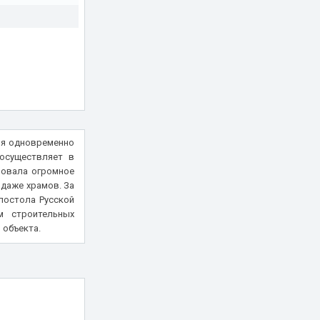
ия одновременно
 осуществляет в
зовала огромное
даже храмов. За
постола Русской
м строительных
 объекта.