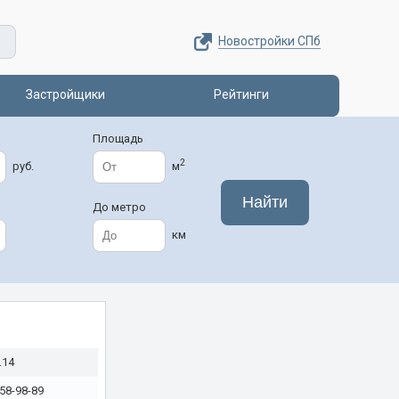
Новостройки СПб
Застройщики
Рейтинги
Площадь
2
руб.
м
До метро
км
.14
258-98-89