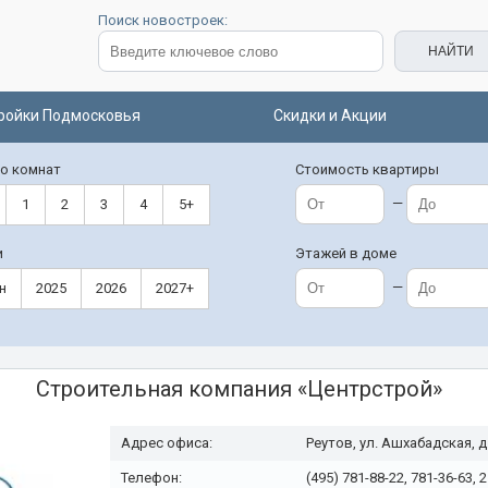
Поиск новостроек:
ройки Подмосковья
Скидки и Акции
о комнат
Стоимость квартиры
—
1
2
3
4
5+
и
Этажей в доме
—
н
2025
2026
2027+
Строительная компания «
Центрстрой
»
Адрес офиса:
Реутов, ул. Ашхабадская, д
Телефон:
(495) 781-88-22, 781-36-63, 