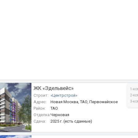
ЖК «Эдельвейс»
1-ко
Строит:
«Центрстрой»
2-ко
3-ко
Адрес:
Новая Москва, ТАО, Первомайское
Район:
ТАО
Отделка:
Черновая
Сдача:
2025 г. (есть сданные)