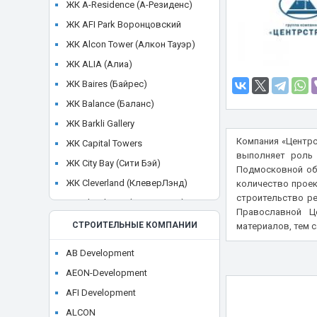
ЖК A-Residence (А-Резиденс)
ЖК AFI Park Воронцовский
ЖК Alcon Tower (Алкон Тауэр)
ЖК ALIA (Алиа)
ЖК Baires (Байрес)
ЖК Balance (Баланс)
ЖК Barkli Gallery
Компания «Центрс
ЖК Capital Towers
выполняет роль 
ЖК City Bay (Сити Бэй)
Подмосковной обл
ЖК Cleverland (КлеверЛэнд)
количество проек
строительство ре
ЖК Cloud Nine (Клауд Найн)
Православной Ц
ЖК Crystal
СТРОИТЕЛЬНЫЕ КОМПАНИИ
материалов, тем 
ЖК CULT
AB Development
ЖК Discovery Park
AEON-Development
ЖК District 39 (Дистрикт 39)
AFI Development
ЖК Dom Smile (Дом Смайл)
ALCON