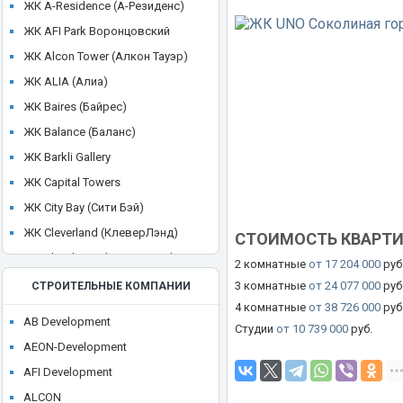
ЖК A-Residence (А-Резиденс)
ЖК AFI Park Воронцовский
ЖК Alcon Tower (Алкон Тауэр)
ЖК ALIA (Алиа)
ЖК Baires (Байрес)
ЖК Balance (Баланс)
ЖК Barkli Gallery
ЖК Capital Towers
ЖК City Bay (Сити Бэй)
ЖК Cleverland (КлеверЛэнд)
СТОИМОСТЬ КВАРТ
ЖК Cloud Nine (Клауд Найн)
2 комнатные
от 17 204 000
руб
ЖК Crystal
3 комнатные
от 24 077 000
руб
СТРОИТЕЛЬНЫЕ КОМПАНИИ
4 комнатные
от 38 726 000
руб
ЖК CULT
AB Development
Студии
от 10 739 000
руб.
ЖК Discovery Park
AEON-Development
ЖК District 39 (Дистрикт 39)
AFI Development
ЖК Dom Smile (Дом Смайл)
ALCON