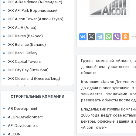
ЖК A-Residence (А-Резиденс)
ЖК AFI Park Воронцовский
ЖК Alcon Tower (Алкон Тауэр)
ЖК ALIA (Алиа)
ЖК Baires (Байрес)
ЖК Balance (Баланс)
ЖК Barkli Gallery
Группа компаний «Алкон», 
ЖК Capital Towers
дальнейшем управлении к
ЖК City Bay (Сити Бэй)
области.
ЖК Cleverland (КлеверЛэнд)
Компания «Алкон Девелопме
ЖК Cloud Nine (Клауд Найн)
до сдачи в эксплуатацию, в
занимается продажами ко
ЖК Crystal
СТРОИТЕЛЬНЫЕ КОМПАНИИ
развивать объекты после сд
ЖК CULT
AB Development
Владельцами группы компани
ЖК Discovery Park
2005 года ведут совместный
AEON-Development
ЖК District 39 (Дистрикт 39)
центры, офисные здания и 
AFI Development
«Alcon Tower».
ЖК Dom Smile (Дом Смайл)
ALCON