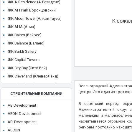
ЖК A-Residence (А-Резиденс)
ЖК AFI Park Воронцовский
ЖК Alcon Tower (Алкон Тауэр)
К сожал
ЖК ALIA (Алиа)
ЖК Baires (Байрес)
ЖК Balance (Баланс)
ЖК Barkli Gallery
ЖК Capital Towers
ЖК City Bay (Сити Бэй)
ЖК Cleverland (КлеверЛэнд)
ЖК Cloud Nine (Клауд Найн)
Зеленоградский Администра
центра. Это один из трех ок
ЖК Crystal
СТРОИТЕЛЬНЫЕ КОМПАНИИ
ЖК CULT
В советский период окру
AB Development
ЖК Discovery Park
Административный округ з
AEON-Development
маленьким и малонаселенны
ЖК District 39 (Дистрикт 39)
насчитывается огромное ко
AFI Development
ЖК Dom Smile (Дом Смайл)
регионы постоянно находят
ALCON