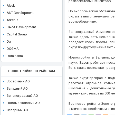
развлекательных центров.
ЖК Dream Towers
Alvek
ЖК Eniteo (Энитео)
По экологической обстановк
ANT Development
ЖК EVO
округа занято зелеными ра
Asterus
востребованным.
ЖК Famous (Фэймос)
BAZA Development
ЖК Filicity (Фили Сити)
Зеленоградский Администра
Capital Group
Также здесь есть нескольк
ЖК FIVE TOWERS (Файв Тауэрс)
Dar
обладает своей промышленн
ЖК FoRest (Форест)
округ по-другому называют 
DOGMA
ЖК Forst
Dominanta
Новостройки в Зеленоград
ЖК FREEDOM (Фридом)
науки. Здесь работает нес
E. DEVELOPMENT
ЖК FRESH (Фреш)
Есть также несколько предп
FORMA
НОВОСТРОЙКИ ПО РАЙОНАМ
ЖК Full House (Фулл Хаус)
Galaxy Group
Также округ прекрасно под
ЖК Glorax Aura Белорусская
Восточный АО
работает огромное количе
Glincom
ЖК Green park (Грин Парк)
школьные и дошкольные учр
Западный АО
GloraX
музее и кинотеатре на 500 ме
ЖК Headliner (Хедлайнер)
Зеленоградский АО
Gorn Development
ЖК Hide (Хайд)
Новомосковский АО
Все новостройки в Зеленог
Gravion
отличаются необычным стил
ЖК hideOUT (Хайд Аут)
Северный АО
Hutton Development