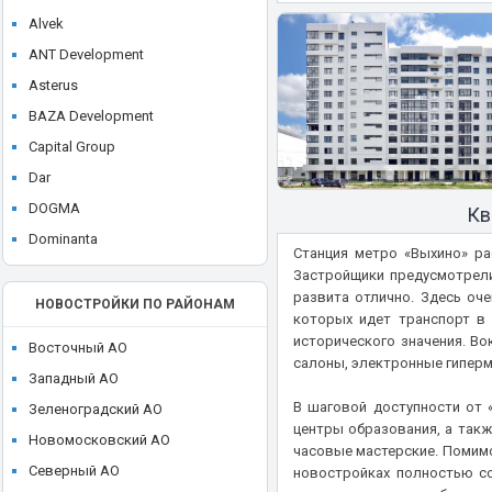
ЖК Dream Towers
Alvek
ЖК Eniteo (Энитео)
ANT Development
ЖК EVO
Asterus
ЖК Famous (Фэймос)
BAZA Development
ЖК Filicity (Фили Сити)
Capital Group
ЖК FIVE TOWERS (Файв Тауэрс)
Dar
ЖК FoRest (Форест)
DOGMA
Кв
ЖК Forst
Dominanta
ЖК FREEDOM (Фридом)
Станция метро «Выхино» р
E. DEVELOPMENT
Застройщики предусмотрели
ЖК FRESH (Фреш)
развита отлично. Здесь оч
FORMA
НОВОСТРОЙКИ ПО РАЙОНАМ
ЖК Full House (Фулл Хаус)
которых идет транспорт в
Galaxy Group
исторического значения. В
ЖК Glorax Aura Белорусская
Восточный АО
Glincom
салоны, электронные гипер
ЖК Green park (Грин Парк)
Западный АО
GloraX
ЖК Headliner (Хедлайнер)
В шаговой доступности от 
Зеленоградский АО
Gorn Development
центры образования, а такж
ЖК Hide (Хайд)
Новомосковский АО
часовые мастерские. Помимо
Gravion
ЖК hideOUT (Хайд Аут)
Северный АО
новостройках полностью с
Hutton Development