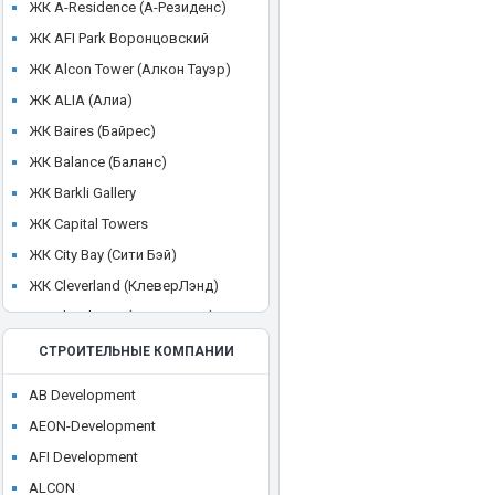
ЖК A-Residence (А-Резиденс)
ЖК AFI Park Воронцовский
ЖК Alcon Tower (Алкон Тауэр)
ЖК ALIA (Алиа)
ЖК Baires (Байрес)
ЖК Balance (Баланс)
ЖК Barkli Gallery
ЖК Capital Towers
ЖК City Bay (Сити Бэй)
ЖК Cleverland (КлеверЛэнд)
ЖК Cloud Nine (Клауд Найн)
ЖК Crystal
СТРОИТЕЛЬНЫЕ КОМПАНИИ
ЖК CULT
AB Development
ЖК Discovery Park
AEON-Development
ЖК District 39 (Дистрикт 39)
AFI Development
ЖК Dom Smile (Дом Смайл)
ALCON