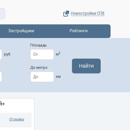
Новостройки СПб
Застройщики
Рейтинги
Площадь
2
руб.
м
До метро
км
й»
Отзывы