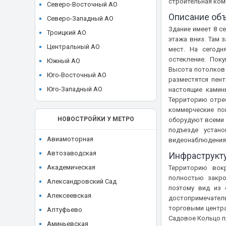
строительная ком
ЖК High Life (Хай Лайф)
Северо-Восточный АО
Ikon development
Описание об
ЖК I'M (Ай Эм)
Северо-Западный АО
Ingrad
Здание имеет 8 с
ЖК ILOVE (I Love, АйЛав)
Троицкий АО
KR Properties
этажа вниз. Там 
ЖК INDY Towers (Инди Тауэрс)
Центральный АО
мест. На сегодн
Larus Capital
остекление. Пок
ЖК JAZZ (Джаз)
Южный АО
LEGENDA Intelligent Development
Высота потолков 
ЖК JOIS (Джойс)
Юго-Восточный АО
разместятся пен
Level Group
ЖК KAZAKOV Grand Loft
Юго-Западный АО
настоящие камин
MR Group
Территорию отре
ЖК Klein House (Кляйн Хаус)
O1 Properties
коммерческие по
ЖК Level Barvikha Residence
НОВОСТРОЙКИ У МЕТРО
оборудуют всеми 
Plus Development
подъезде устан
ЖК Level Амурская
REDECO
Авиамоторная
видеонаблюдения
ЖК Level Войковская
Regions Development
Автозаводская
Инфраструкт
ЖК Level Донской
Sense Development
Академическая
Территорию вок
ЖК Level Звенигородская
полностью закро
Seven Suns Development
Александровский Сад
ЖК Level Лесной
поэтому вид из 
Sezar Group
Алексеевская
достопримечател
ЖК Level Мичуринский
торговыми центра
Sminex
Алтуфьево
ЖК Level Нижегородская
Садовое Кольцо п
St Michael
Аминьевская