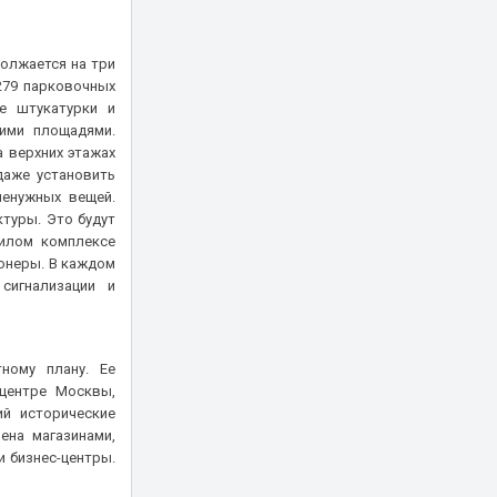
должается на три
279 парковочных
е штукатурки и
шими площадями.
а верхних этажах
даже установить
ненужных вещей.
туры. Это будут
жилом комплексе
онеры. В каждом
сигнализации и
ному плану. Ее
центре Москвы,
ий исторические
ена магазинами,
и бизнес-центры.