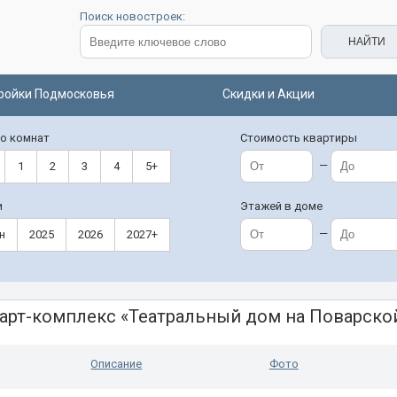
Поиск новостроек:
ройки Подмосковья
Скидки и Акции
о комнат
Стоимость квартиры
—
1
2
3
4
5+
и
Этажей в доме
—
н
2025
2026
2027+
арт-комплекс «Театральный дом на Поварско
Описание
Фото