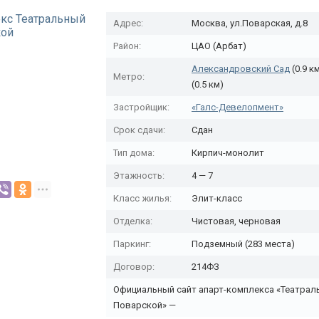
Адрес:
Москва, ул.Поварская, д.8
Район:
ЦАО (Арбат)
Александровский Сад
(0.9 к
Метро:
(0.5 км)
Застройщик:
«Галс-Девелопмент»
Срок сдачи:
Сдан
Тип дома:
Кирпич-монолит
Этажность:
4 — 7
Класс жилья:
Элит-класс
Отделка:
Чистовая, черновая
Паркинг:
Подземный (283 местa)
Договор:
214ФЗ
Официальный сайт апарт-комплекса «Театрал
Поварской» —