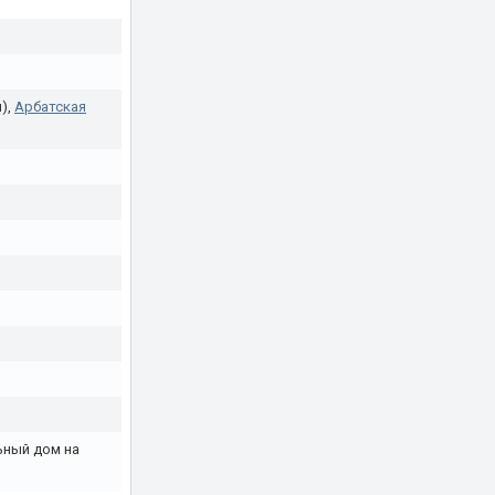
м),
Арбатская
ьный дом на