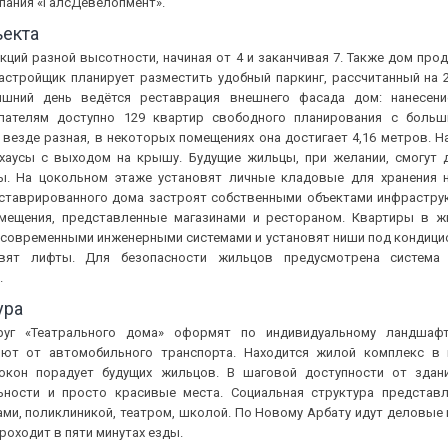
пания «ГалсДевелопмент».
ъекта
екций разной высотности, начиная от 4 и заканчивая 7. Также дом про
застройщик планирует разместить удобный паркинг, рассчитанный на 
яшний день ведётся реставрация внешнего фасада дом: нанесени
упателям доступно 129 квартир свободного планирования с боль
везде разная, в некоторых помещениях она достигает 4,16 метров. Н
тхаусы с выходом на крышу. Будущие жильцы, при желании, смогут 
ы. На цокольном этаже установят личные кладовые для хранения 
ставрированного дома застроят собственными объектами инфраструк
мещения, представленные магазинами и рестораном. Квартиры в 
современными инженерными системами и установят ниши под кондици
овят лифты. Для безопасности жильцов предусмотрена система 
.
ура
руг «Театрального дома» оформят по индивидуальному ландшафт
ют от автомобильного транспорта. Находится жилой комплекс в 
окон порадует будущих жильцов. В шаговой доступности от здан
ьности и просто красивые места. Социальная структура представл
ми, поликлиникой, театром, школой. По Новому Арбату идут деловые 
роходит в пяти минутах езды.