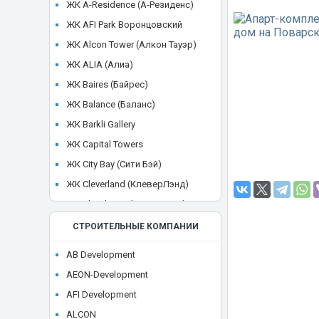
ЖК A-Residence (А-Резиденс)
ЖК AFI Park Воронцовский
ЖК Alcon Tower (Алкон Тауэр)
ЖК ALIA (Алиа)
ЖК Baires (Байрес)
ЖК Balance (Баланс)
ЖК Barkli Gallery
ЖК Capital Towers
ЖК City Bay (Сити Бэй)
ЖК Cleverland (КлеверЛэнд)
ЖК Cloud Nine (Клауд Найн)
ЖК Crystal
СТРОИТЕЛЬНЫЕ КОМПАНИИ
ЖК CULT
AB Development
ЖК Discovery Park
AEON-Development
ЖК District 39 (Дистрикт 39)
AFI Development
ЖК Dom Smile (Дом Смайл)
ALCON