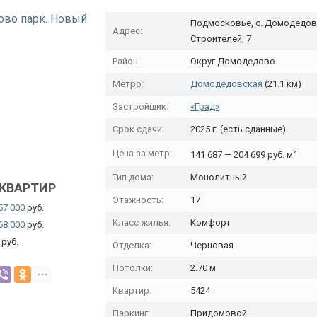
Подмосковье, с. Домодедов
Адрес:
Строителей, 7
Район:
Округ Домодедово
Метро:
Домодедовская
(21.1 км)
Застройщик:
«Град»
Срок сдачи:
2025 г. (есть сданные)
2
Цена за метр:
141 687 — 204 699 руб. м
Тип дома:
Монолитный
КВАРТИР
Этажность:
17
57 000
руб.
Класс жилья:
Комфорт
68 000
руб.
руб.
Отделка:
Черновая
Потолки:
2.70 м
Квартир:
5424
Паркинг:
Придомовой