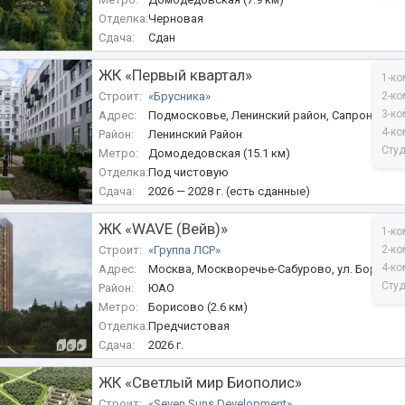
Отделка:
Черновая
Сдача:
Сдан
ЖК «Первый квартал»
1-ко
Строит:
«Брусника»
2-ко
3-ко
Адрес:
Подмосковье, Ленинский район, Сапроново, у
4-ко
Район:
Ленинский Район
Сту
Метро:
Домодедовская (15.1 км)
Отделка:
Под чистовую
Сдача:
2026 — 2028 г. (есть сданные)
ЖК «WAVE (Вейв)»
1-ко
Строит:
«Группа ЛСР»
2-ко
4-ко
Адрес:
Москва, Москворечье-Сабурово, ул. Борисов
Сту
Район:
ЮАО
Метро:
Борисово (2.6 км)
Отделка:
Предчистовая
Сдача:
2026 г.
ЖК «Светлый мир Биополис»
Строит:
«Seven Suns Development»