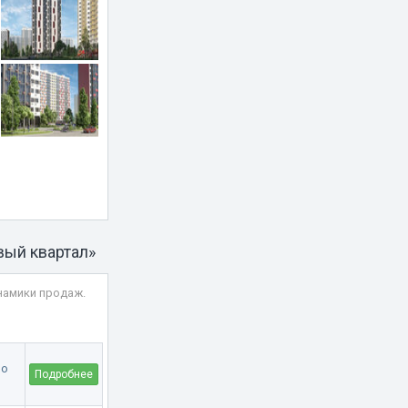
вый квартал»
намики продаж.
Подробнее