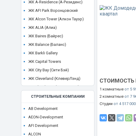
ЖК A-Residence (А-Резиденс)
ЖК AFI Park Воронцовский
ЖК Alcon Tower (Алкон Тауэр)
ЖК ALIA (Алиа)
ЖК Baires (Байрес)
ЖК Balance (Баланс)
ЖК Barkli Gallery
ЖК Capital Towers
ЖК City Bay (Сити Бэй)
ЖК Cleverland (КлеверЛэнд)
СТОИМОСТЬ 
ЖК Cloud Nine (Клауд Найн)
1 комнатные
от 5 9
ЖК Crystal
2 комнатные
от 7 9
СТРОИТЕЛЬНЫЕ КОМПАНИИ
Студии
от 4 517 000
ЖК CULT
AB Development
ЖК Discovery Park
AEON-Development
ЖК District 39 (Дистрикт 39)
AFI Development
ЖК Dom Smile (Дом Смайл)
ALCON