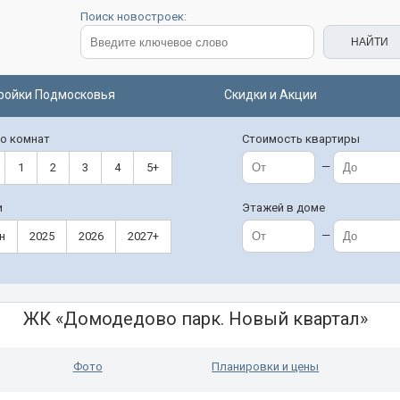
Поиск новостроек:
ройки Подмосковья
Скидки и Акции
о комнат
Стоимость квартиры
—
1
2
3
4
5+
и
Этажей в доме
—
н
2025
2026
2027+
ЖК «Домодедово парк. Новый квартал»
Фото
Планировки и цены