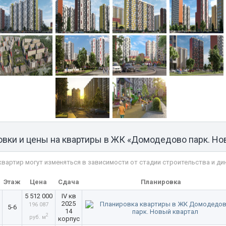
вки и цены на квартиры в ЖК «Домодедово парк. Но
квартир могут изменяться в зависимости от стадии строительства и ди
ь
Этаж
Цена
Сдача
Планировка
5 512 000
IV кв
2025
196 087
5-6
14
2
руб. м
корпус