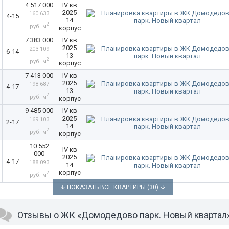
4 517 000
IV кв
2025
160 633
4-15
14
2
руб. м
корпус
7 383 000
IV кв
2025
203 109
6-14
13
2
руб. м
корпус
7 413 000
IV кв
2025
198 687
4-17
13
2
руб. м
корпус
9 485 000
IV кв
2025
169 103
2-17
14
2
руб. м
корпус
10 552
IV кв
000
2025
4-17
188 093
14
корпус
2
руб. м
↓ ПОКАЗАТЬ ВСЕ КВАРТИРЫ (30) ↓
Отзывы о ЖК «Домодедово парк. Новый квартал