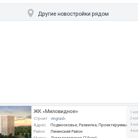
Другие новостройки рядом
ЖК «Миловидное»
1-ко
Строит:
«Ingrad»
2-ко
3-ко
Адрес:
Подмосковье, Развилка, Проектируемый пр. 
4-ко
Район:
Ленинский Район
Метро:
Домодедовская (7.9 км)