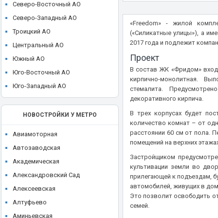
ЖК High Life (Хай Лайф)
Северо-Восточный АО
Ikon development
ЖК I'M (Ай Эм)
Северо-Западный АО
«Freedom» - жилой комп
Ingrad
ЖК ILOVE (I Love, АйЛав)
Троицкий АО
(«Силикатные улицы»), а им
KR Properties
2017 года и подлежит компа
ЖК INDY Towers (Инди Тауэрс)
Центральный АО
Larus Capital
Проект
ЖК JAZZ (Джаз)
Южный АО
LEGENDA Intelligent Development
В состав ЖК «Фридом» входи
ЖК JOIS (Джойс)
Юго-Восточный АО
Level Group
кирпично-монолитная. Вы
ЖК KAZAKOV Grand Loft
Юго-Западный АО
стемалита. Предусмотрен
MR Group
ЖК Klein House (Кляйн Хаус)
декоративного кирпича.
O1 Properties
ЖК Level Barvikha Residence
В трех корпусах будет пос
НОВОСТРОЙКИ У МЕТРО
Plus Development
количество комнат – от одн
ЖК Level Амурская
расстоянии 60 см от пола. 
REDECO
Авиамоторная
ЖК Level Войковская
помещений на верхних этажа
Regions Development
Автозаводская
ЖК Level Донской
Застройщиком предусмотре
Sense Development
Академическая
ЖК Level Звенигородская
культивации земли во двор
Seven Suns Development
Александровский Сад
прилегающей к подъездам, б
ЖК Level Лесной
автомобилей, живущих в дом
Sezar Group
Алексеевская
ЖК Level Мичуринский
Это позволит освободить от
Sminex
Алтуфьево
семей.
ЖК Level Нижегородская
St Michael
Аминьевская