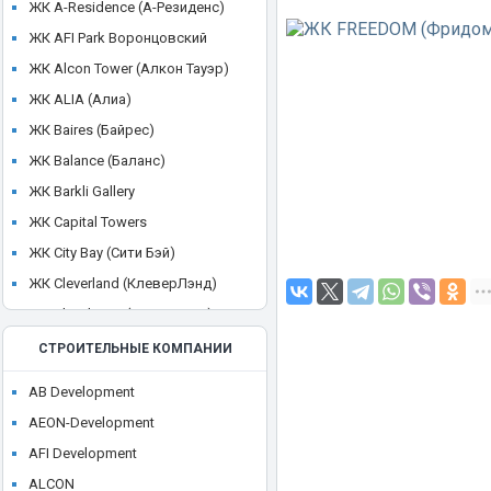
ЖК A-Residence (А-Резиденс)
ЖК AFI Park Воронцовский
ЖК Alcon Tower (Алкон Тауэр)
ЖК ALIA (Алиа)
ЖК Baires (Байрес)
ЖК Balance (Баланс)
ЖК Barkli Gallery
ЖК Capital Towers
ЖК City Bay (Сити Бэй)
ЖК Cleverland (КлеверЛэнд)
ЖК Cloud Nine (Клауд Найн)
ЖК Crystal
СТРОИТЕЛЬНЫЕ КОМПАНИИ
ЖК CULT
AB Development
ЖК Discovery Park
AEON-Development
ЖК District 39 (Дистрикт 39)
AFI Development
ЖК Dom Smile (Дом Смайл)
ALCON