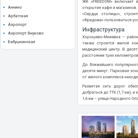
ЖК «FREEDOM» включает в
ЖК Level Причальный
STONE
Аннино
открытия кафе и магазинов.
ЖК Level Селигерская
«Сердце столицы», строи
Storm Properties
Арбатская
ЖК Level Южнопортовая
«Фридома» пользоваться усл
UNIKEY
Аэропорт
ЖК LIFE-Ботанический сад
Инфраструктура
Upside Development
Аэропорт Внуково
ЖК LIFE-Ботанический сад 2
Хорошево-Мниевка – район
Vesper
Бабушкинская
также строится жилой ко
ЖК LIFE-Варшавская
медицинский центр. В деся
А101
Багратионовская
ЖК Life-Кутузовский
расстоянии трех километро
Абсолют Недвижимость
Балтийская
ЖК LIME (Лайм)
До ближайшего популярного
Акваспорт
Баррикадная
десяти минут. Парковая зон
ЖК Loftec (Лофтек)
Аквацентр
Бауманская
от жилого комплекса находи
ЖК Logos (Логос)
Аквилон
Беговая
Развитая сеть дорог обес
ЖК LUCKY
добраться до ТТК (1,7 км), 
Аквилон-Эстейт
Белокаменная
ЖК Lunar
1,6 км – улица Народного Оп
Ареал
Беломорская
ЖК MainStreet
Атлант
Белорусская
ЖК MALEVICH (Малевич)
БИПЛАН М
Беляево
ЖК Match Point (Матч Пойнт)
Брусника
Бибирево
ЖК Mitte
БЭЛ Девелопмент
Борисово