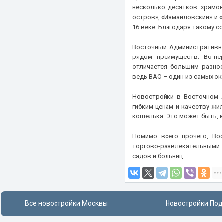
МСК
несколько десятков храмов
ЖК Аквилон BESIDE
Маяковская
остров», «Измайловский» и «
Новая Жизнь
ЖК Аквилон PARK
Медведково
16 веке. Благодаря такому 
Новая Эра
ЖК Аквилон Signal
Международная
Восточный Административны
ОблТоргУниверсал
ЖК Аквилон Митино
Менделеевская
рядом преимуществ. Во-п
Ойкумена
ЖК Акценты
отличается большим разноо
Митино
Олимп-Альянс
ведь ВАО – один из самых э
ЖК Алхимово
Мичуринский проспект
ООО Прогресс
ЖК Альфа Центавра
Молодёжная
Новостройки в Восточном 
Отрада Девелопмент
гибким ценам и качеству жи
ЖК Амарант
Мякинино
кошелька. Это может быть, 
Перспективные строительные
ЖК Амурский парк
Нагатинская
технологии
ЖК Аникеевский
Помимо всего прочего, Во
Нагорная
ПИК
торгово-развлекательными ц
ЖК Аннино парк
Народное Ополчение
Пионер
садов и больниц.
ЖК Апартаменты Поклонная 7
Некрасовка
Прайм Лайф
ЖК Арт
Нижегородская
Прогресс
ЖК Архитектор
Новогиреево
Профи-Инвест
Все новостройки Москвы
Новостройки По
ЖК Атмосфера
Новокосино
ПСН
ЖК АУРА
Новокузнецкая