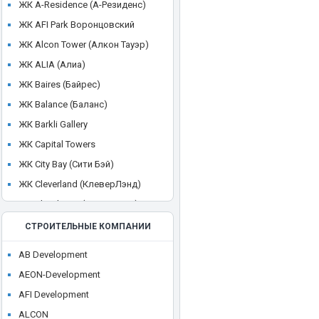
ЖК A-Residence (А-Резиденс)
ЖК AFI Park Воронцовский
ЖК Alcon Tower (Алкон Тауэр)
ЖК ALIA (Алиа)
ЖК Baires (Байрес)
ЖК Balance (Баланс)
ЖК Barkli Gallery
ЖК Capital Towers
ЖК City Bay (Сити Бэй)
ЖК Cleverland (КлеверЛэнд)
ЖК Cloud Nine (Клауд Найн)
ЖК Crystal
СТРОИТЕЛЬНЫЕ КОМПАНИИ
ЖК CULT
AB Development
ЖК Discovery Park
AEON-Development
ЖК District 39 (Дистрикт 39)
AFI Development
ЖК Dom Smile (Дом Смайл)
ALCON