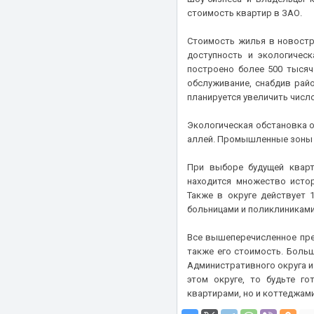
стоимость квартир в ЗАО.
ЖК Новокрасково
ЖК Новотомилино
Стоимость жилья в новостр
доступность и экологичес
ЖК Новые академики
построено более 500 тысяч
ЖК Новые Ватутинки.
обслуживание, снабдив рай
Микрорайон Центральный
планируется увеличить числ
ЖК Новые Котельники
Экологическая обстановка о
ЖК Новые смыслы
аллей. Промышленные зоны н
ЖК Новый Зеленоград
При выборе будущей кварт
ЖК Нормандия
находится множество истор
ЖК Облака
Также в округе действует 
ЖК Облака 2
больницами и поликлиниками
ЖК Огни
Все вышеперечисленное пре
ЖК Огни Коломны
также его стоимость. Боль
Административного округа и
ЖК Одинбург
этом округе, то будьте г
ЖК Одинград
квартирами, но и коттеджам
ЖК Одинград Семейный