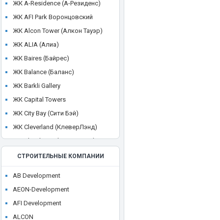
ЖК A-Residence (А-Резиденс)
ЖК AFI Park Воронцовский
ЖК Alcon Tower (Алкон Тауэр)
ЖК ALIA (Алиа)
ЖК Baires (Байрес)
ЖК Balance (Баланс)
ЖК Barkli Gallery
ЖК Capital Towers
ЖК City Bay (Сити Бэй)
ЖК Cleverland (КлеверЛэнд)
ЖК Cloud Nine (Клауд Найн)
ЖК Crystal
СТРОИТЕЛЬНЫЕ КОМПАНИИ
ЖК CULT
AB Development
ЖК Discovery Park
AEON-Development
ЖК District 39 (Дистрикт 39)
AFI Development
ЖК Dom Smile (Дом Смайл)
ALCON