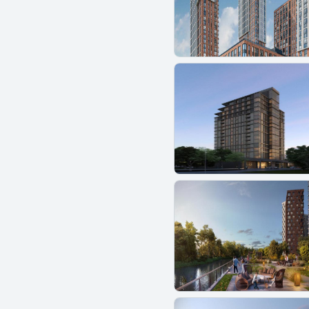
ЖК Кронштадтский 14
ЖК Крылья
ЖК Купавна 2018
ЖК Кутузов Град
ЖК Кутузовский 12
ЖК Легендарный квартал
ЖК Лесная Отрада
ЖК Лесная поляна
ЖК Лесобережный
ЖК Летний сад
ЖК Лидер парк
ЖК Лосиноостровский парк
ЖК Лучи
ЖК Лыткарино Хит
ЖК Люберцы 2017
ЖК Люберцы 2018