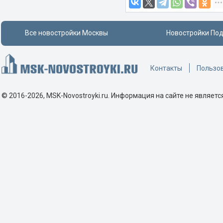
ЖК Октябрь
ЖК Октябрьское поле
Все новостройки Москвы
Новостройки По
ЖК Олимп
ЖК Ольховка
ЖК ОМ
Контакты
Пользо
ЖК Опалиха-Village
ЖК Остафьево
© 2016-2026, MSK-Novostroyki.ru. Информация на сайте не являетс
ЖК Остров
ЖК Отражение
ЖК Павелецкая Сити
ЖК Парад Планет
ЖК Парковый
ЖК Парксайд
ЖК ПЕЙВ
ЖК Первый квартал
ЖК Первый клубный дом