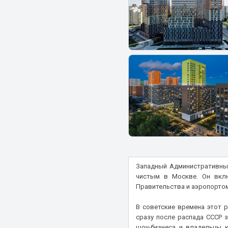
ЖК Настоящее
ЖК Настроение
ЖК Нахабинский
ЖК Небо
ЖК Невский
ЖК Никольский квартал Отрада
ЖК Новая Алексеевская роща
ЖК Новая Звезда
ЖК Новая Щербинка
ЖК Новогиреевский
ЖК Новоград Павлино
Западный Административный
ЖК Новое Бисерово 2
чистым в Москве. Он вкл
ЖК Новое Внуково
Правительства и аэропортом
ЖК Новое Замитино
В советские времена этот 
ЖК Новое Пушкино
сразу после распада СССР 
ЖК Новое Ялагино
шоу-бизнеса и владельцы к