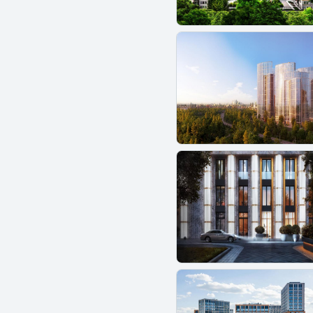
ЖК Митино парк
ЖК Михалковский
ЖК Мой адрес в Зеленограде
ЖК Мой адрес на Дмитровском
169
ЖК Молжаниново
ЖК МОМЕНТС
ЖК Москва А101
ЖК Москвичка
ЖК Москворечье
ЖК МФК Варшавские ворота
ЖК Мыс
ЖК Мытищи Парк
ЖК Мята
ЖК На набережной
ЖК Нарвин
ЖК Наследие