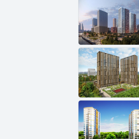
ЖК Люблинский
ЖК Люблинский парк
ЖК Любовь и Голуби
ЖК Май
ЖК Малаховский квартал
ЖК Мангазея на Речном
ЖК Маршала Захарова 7
ЖК Марьина Роща
ЖК Матвеевский парк
ЖК Маяк
ЖК Маяковский
ЖК МелиСад
ЖК Метрополия
ЖК Мещерский лес
ЖК Миловидное
ЖК Мираполис