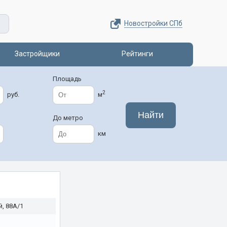
Новостройки СПб
Застройщики
Рейтинги
Площадь
2
руб.
м
До метро
км
, 88А/1