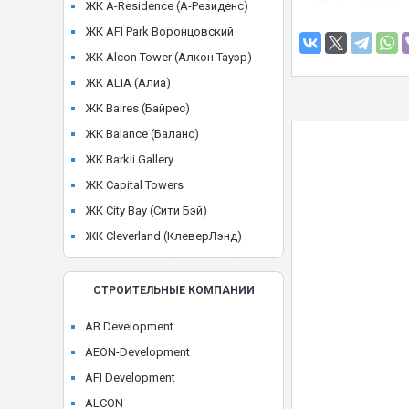
ЖК A-Residence (А-Резиденс)
ЖК AFI Park Воронцовский
ЖК Alcon Tower (Алкон Тауэр)
ЖК ALIA (Алиа)
ЖК Baires (Байрес)
ЖК Balance (Баланс)
ЖК Barkli Gallery
ЖК Capital Towers
ЖК City Bay (Сити Бэй)
ЖК Cleverland (КлеверЛэнд)
ЖК Cloud Nine (Клауд Найн)
ЖК Crystal
СТРОИТЕЛЬНЫЕ КОМПАНИИ
ЖК CULT
AB Development
ЖК Discovery Park
AEON-Development
ЖК District 39 (Дистрикт 39)
AFI Development
ЖК Dom Smile (Дом Смайл)
ALCON