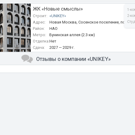
ЖК «Новые смыслы»
1-ко
Строит:
«UNIKEY»
2-ко
Сту
Адрес:
Новая Москва, Сосенское поселение, посёлок
Район:
Александры Монаховой
НАО
Метро:
Бунинская аллея (2.3 км)
Отделка:
Нет
Сдача:
2027 — 2029 г.
Отзывы о компании «UNIKEY»