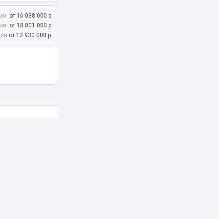
мн.
от 16 038 000 р.
мн.
от 18 801 000 р.
дии
от 12 930 000 р.
 Коммунарка, ул.