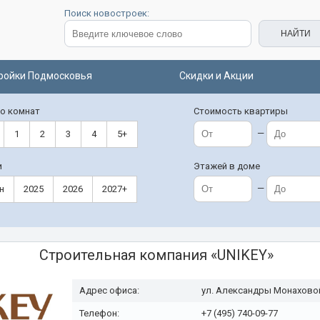
Поиск новостроек:
ройки Подмосковья
Скидки и Акции
о комнат
Стоимость квартиры
—
1
2
3
4
5+
и
Этажей в доме
—
н
2025
2026
2027+
Строительная компания «
UNIKEY
»
Адрес офиса:
ул. Александры Монаховой
Телефон:
+7 (495) 740-09-77