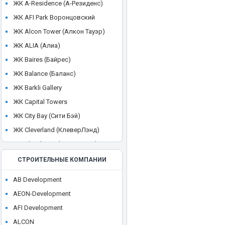
ЖК A-Residence (А-Резиденс)
ЖК AFI Park Воронцовский
ЖК Alcon Tower (Алкон Тауэр)
ЖК ALIA (Алиа)
ЖК Baires (Байрес)
ЖК Balance (Баланс)
ЖК Barkli Gallery
ЖК Capital Towers
ЖК City Bay (Сити Бэй)
ЖК Cleverland (КлеверЛэнд)
ЖК Cloud Nine (Клауд Найн)
ЖК Crystal
СТРОИТЕЛЬНЫЕ КОМПАНИИ
ЖК CULT
AB Development
ЖК Discovery Park
AEON-Development
ЖК District 39 (Дистрикт 39)
AFI Development
ЖК Dom Smile (Дом Смайл)
ALCON