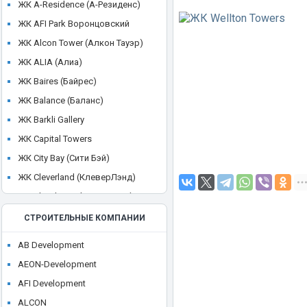
ЖК A-Residence (А-Резиденс)
ЖК AFI Park Воронцовский
ЖК Alcon Tower (Алкон Тауэр)
ЖК ALIA (Алиа)
ЖК Baires (Байрес)
ЖК Balance (Баланс)
ЖК Barkli Gallery
ЖК Capital Towers
ЖК City Bay (Сити Бэй)
ЖК Cleverland (КлеверЛэнд)
ЖК Cloud Nine (Клауд Найн)
ЖК Crystal
СТРОИТЕЛЬНЫЕ КОМПАНИИ
ЖК CULT
AB Development
ЖК Discovery Park
AEON-Development
ЖК District 39 (Дистрикт 39)
AFI Development
ЖК Dom Smile (Дом Смайл)
ALCON