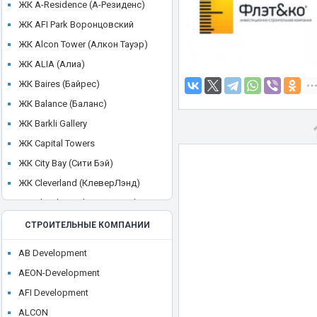
ЖК A-Residence (А-Резиденс)
ЖК AFI Park Воронцовский
ЖК Alcon Tower (Алкон Тауэр)
ЖК ALIA (Алиа)
ЖК Baires (Байрес)
ЖК Balance (Баланс)
ЖК Barkli Gallery
ЖК Capital Towers
ЖК City Bay (Сити Бэй)
ЖК Cleverland (КлеверЛэнд)
ЖК Cloud Nine (Клауд Найн)
ЖК Crystal
СТРОИТЕЛЬНЫЕ КОМПАНИИ
ЖК CULT
AB Development
ЖК Discovery Park
AEON-Development
ЖК District 39 (Дистрикт 39)
AFI Development
ЖК Dom Smile (Дом Смайл)
ALCON