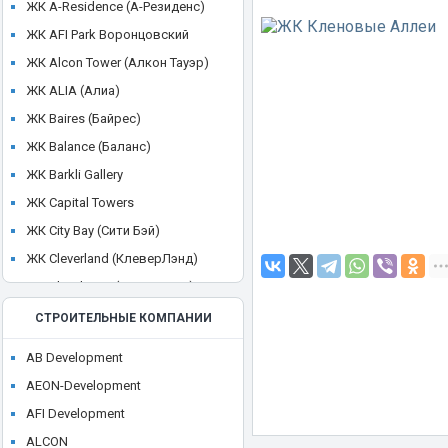
ЖК A-Residence (А-Резиденс)
ЖК AFI Park Воронцовский
ЖК Alcon Tower (Алкон Тауэр)
ЖК ALIA (Алиа)
ЖК Baires (Байрес)
ЖК Balance (Баланс)
ЖК Barkli Gallery
ЖК Capital Towers
ЖК City Bay (Сити Бэй)
ЖК Cleverland (КлеверЛэнд)
ЖК Cloud Nine (Клауд Найн)
ЖК Crystal
СТРОИТЕЛЬНЫЕ КОМПАНИИ
ЖК CULT
AB Development
ЖК Discovery Park
AEON-Development
ЖК District 39 (Дистрикт 39)
AFI Development
ЖК Dom Smile (Дом Смайл)
ALCON