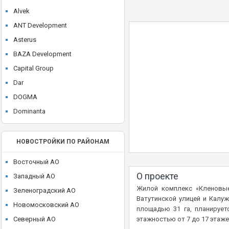
ЖК Dream Towers
Alvek
ЖК Eniteo (Энитео)
ANT Development
ЖК EVO
Asterus
ЖК Famous (Фэймос)
BAZA Development
ЖК Filicity (Фили Сити)
Capital Group
ЖК FIVE TOWERS (Файв Тауэрс)
Dar
ЖК FoRest (Форест)
DOGMA
ЖК Forst
Dominanta
ЖК FREEDOM (Фридом)
E. DEVELOPMENT
ЖК FRESH (Фреш)
FORMA
НОВОСТРОЙКИ ПО РАЙОНАМ
ЖК Full House (Фулл Хаус)
Galaxy Group
ЖК Glorax Aura Белорусская
Восточный АО
Glincom
О проекте
ЖК Green park (Грин Парк)
Западный АО
GloraX
Жилой комплекс «Кленовые
ЖК Headliner (Хедлайнер)
Зеленоградский АО
Gorn Development
Ватутинской улицей и Калу
ЖК Hide (Хайд)
Новомосковский АО
площадью 31 га, планирует
Gravion
ЖК hideOUT (Хайд Аут)
Северный АО
этажностью от 7 до 17 этаже
Hutton Development