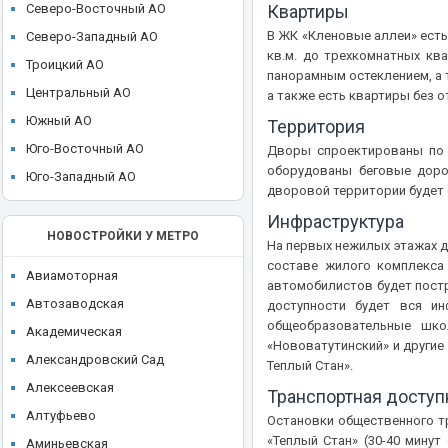
ЖК High Life (Хай Лайф)
Северо-Восточный АО
Квартиры
Ikon development
ЖК I'M (Ай Эм)
В ЖК «Кленовые аллеи» есть
Северо-Западный АО
Ingrad
кв.м. до трехкомнатных кв
ЖК ILOVE (I Love, АйЛав)
Троицкий АО
панорамным остеклением, а 
KR Properties
ЖК INDY Towers (Инди Тауэрс)
Центральный АО
а также есть квартиры без о
Larus Capital
ЖК JAZZ (Джаз)
Южный АО
Территория
LEGENDA Intelligent Development
ЖК JOIS (Джойс)
Юго-Восточный АО
Дворы спроектированы по к
Level Group
оборудованы беговые дорож
ЖК KAZAKOV Grand Loft
Юго-Западный АО
MR Group
дворовой территории будет
ЖК Klein House (Кляйн Хаус)
O1 Properties
Инфраструктура
ЖК Level Barvikha Residence
НОВОСТРОЙКИ У МЕТРО
Plus Development
На первых нежилых этажах д
ЖК Level Амурская
составе жилого комплекса 
REDECO
Авиамоторная
автомобилистов будет постр
ЖК Level Войковская
Regions Development
Автозаводская
доступности будет вся и
ЖК Level Донской
общеобразовательные шко
Sense Development
Академическая
ЖК Level Звенигородская
«Нововатутинский» и другие
Seven Suns Development
Александровский Сад
Теплый Стан».
ЖК Level Лесной
Sezar Group
Алексеевская
Транспортная доступ
ЖК Level Мичуринский
Sminex
Алтуфьево
Остановки общественного т
ЖК Level Нижегородская
«Теплый Стан» (30-40 минут
St Michael
Аминьевская