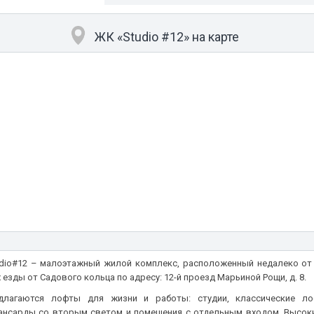
ЖК «Studio #12» на карте
udio#12 – малоэтажный жилой комплекс, расположенный недалеко от
х езды от Садового кольца по адресу: 12-й проезд Марьиной Рощи, д. 8.
лагаются лофты для жизни и работы: студии, классические лоф
ансарды со вторым светом и помещения с отдельным входом. Высоки