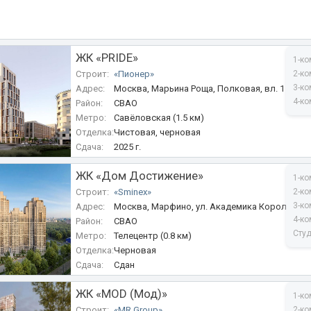
ЖК «PRIDE»
1-ко
Строит:
«Пионер»
2-ко
3-ко
Адрес:
Москва, Марьина Роща, Полковая, вл. 1
4-ко
Район:
СВАО
Метро:
Савёловская (1.5 км)
Отделка:
Чистовая, черновая
Сдача:
2025 г.
ЖК «Дом Достижение»
1-ко
Строит:
«Sminex»
2-ко
3-ко
Адрес:
Москва, Марфино, ул. Академика Королева, 
4-ко
Район:
СВАО
Сту
Метро:
Телецентр (0.8 км)
Отделка:
Черновая
Сдача:
Сдан
ЖК «MOD (Мод)»
1-ко
Строит:
«MR Group»
2-ко