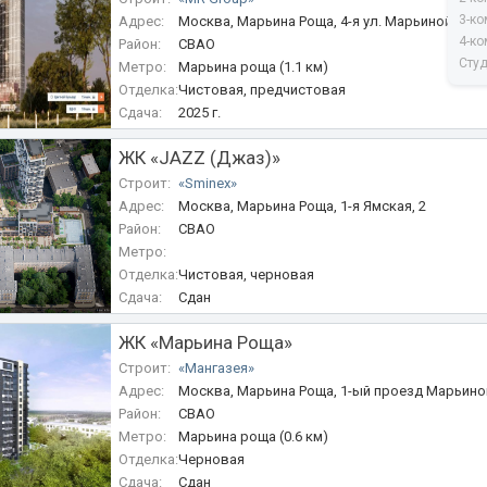
3-ко
Адрес:
Москва, Марьина Роща, 4-я ул. Марьиной Рощи
4-ко
Район:
СВАО
Сту
Метро:
Марьина роща (1.1 км)
Отделка:
Чистовая, предчистовая
Сдача:
2025 г.
ЖК «JAZZ (Джаз)»
Строит:
«Sminex»
Адрес:
Москва, Марьина Роща, 1-я Ямская, 2
Район:
СВАО
Метро:
Отделка:
Чистовая, черновая
Сдача:
Сдан
ЖК «Марьина Роща»
Строит:
«Мангазея»
Адрес:
Москва, Марьина Роща, 1-ый проезд Марьиной
Район:
СВАО
Метро:
Марьина роща (0.6 км)
Отделка:
Черновая
Сдача:
Сдан