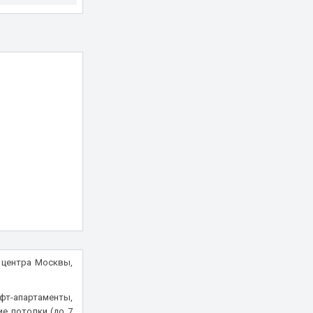
 центра Москвы,
т-апартаменты,
е потолки (до 7