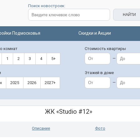
Поиск новостроек:
ройки Подмосковья
Скидки и Акции
о комнат
Стоимость квартиры
—
1
2
3
4
5+
и
Этажей в доме
—
н
2025
2026
2027+
ЖК «Studio #12»
Описание
Фото