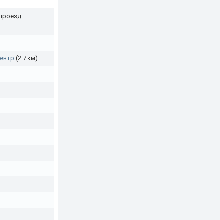
 проезд
центр
(2.7 км)