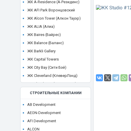
ЖК A-Residence (А-Резиденс)
ЖК AFI Park Воронцовский
ЖК Alcon Tower (Алкон Тауэр)
ЖК ALIA (Алиа)
ЖК Baires (Байрес)
ЖК Balance (Баланс)
ЖК Barkli Gallery
ЖК Capital Towers
ЖК City Bay (Сити Бэй)
ЖК Cleverland (КлеверЛэнд)
ЖК Cloud Nine (Клауд Найн)
ЖК Crystal
СТРОИТЕЛЬНЫЕ КОМПАНИИ
ЖК CULT
AB Development
ЖК Discovery Park
AEON-Development
ЖК District 39 (Дистрикт 39)
AFI Development
ЖК Dom Smile (Дом Смайл)
ALCON