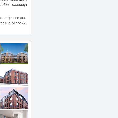
ройки создадут
ют лофт-квартал
троено более 270