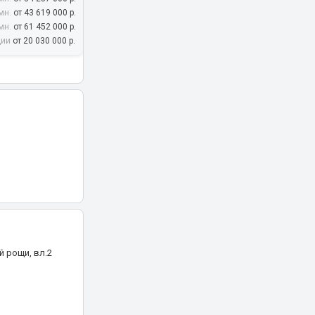
мн.
от 43 619 000 р.
, 12
мн.
от 61 452 000 р.
дии
от 20 030 000 р.
 рощи, вл.2