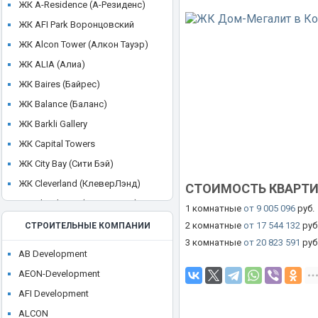
ЖК A-Residence (А-Резиденс)
ЖК AFI Park Воронцовский
ЖК Alcon Tower (Алкон Тауэр)
ЖК ALIA (Алиа)
ЖК Baires (Байрес)
ЖК Balance (Баланс)
ЖК Barkli Gallery
ЖК Capital Towers
ЖК City Bay (Сити Бэй)
ЖК Cleverland (КлеверЛэнд)
СТОИМОСТЬ КВАРТ
ЖК Cloud Nine (Клауд Найн)
1 комнатные
от 9 005 096
руб.
ЖК Crystal
2 комнатные
от 17 544 132
руб
СТРОИТЕЛЬНЫЕ КОМПАНИИ
3 комнатные
от 20 823 591
руб
ЖК CULT
AB Development
ЖК Discovery Park
AEON-Development
ЖК District 39 (Дистрикт 39)
AFI Development
ЖК Dom Smile (Дом Смайл)
ALCON