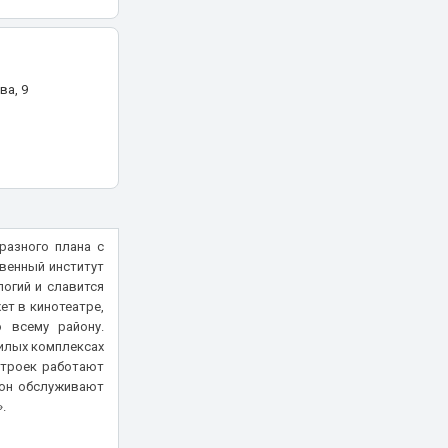
ва, 9
разного плана с
венный институт
логий и славится
т в кинотеатре,
о всему району.
илых комплексах
строек работают
йон обслуживают
.