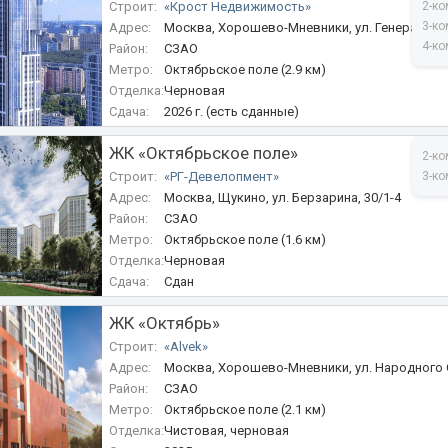
Строит:
«Крост Недвижимость»
2-ко
3-ко
Адрес:
Москва, Хорошево-Мневники, ул. Генерала Гла
4-ко
Район:
1
СЗАО
Метро:
Октябрьское поле (2.9 км)
Отделка:
Черновая
Сдача:
2026 г. (есть сданные)
ЖК «Октябрьское поле»
2-ко
Строит:
«РГ-Девелопмент»
3-ко
Адрес:
Москва, Щукино, ул. Берзарина, 30/1-4
Район:
СЗАО
Метро:
Октябрьское поле (1.6 км)
Отделка:
Черновая
Сдача:
Сдан
ЖК «Октябрь»
Строит:
«Alvek»
Адрес:
Москва, Хорошево-Мневники, ул. Народного О
Район:
СЗАО
Метро:
Октябрьское поле (2.1 км)
Отделка:
Чистовая, черновая