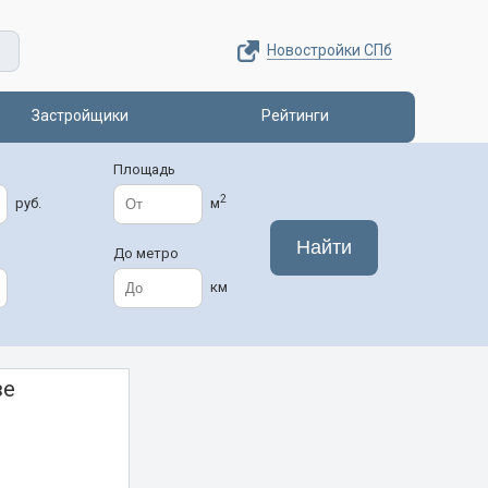
Новостройки СПб
Застройщики
Рейтинги
Площадь
2
руб.
м
До метро
км
ве