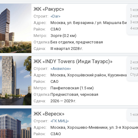
ЖК «Ракурс»
1-ко
Строит:
«Dar»
2-ко
3-ко
Адрес:
Москва, ул. Берзарина / ул. Маршала Бирюзо
4-ко
Район:
СЗАО
Метро:
Зорге (0.2 км)
Отделка:
Без отделки, предчистовая
Сдача:
III квартал 2028 г.
ЖК «INDY Towers (Инди Тауэрс)»
2-ко
Строит:
«Аквилон»
3-ко
Сту
Адрес:
Москва, Хорошёвский район, Куусинена, вл. 
Район:
САО
Метро:
Панфиловская (1.5 км)
Отделка:
Предчистовая, черновая
Сдача:
2026 — 2029 г.
ЖК «Вереск»
1-ко
Строит:
«ГК МИЦ»
Адрес:
Москва, Хорошево-Мневники, ул. 3-я Хорошев
Район:
СЗАО