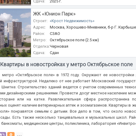
Сдача:
2025 г.
ЖК «Юнион Парк»
Строит:
«Крост Недвижимость»
Адрес:
Москва, Хорошево-Мневники, б-р Г. Карбыше
Район:
СЗАО
Метро:
Октябрьское поле (2.5 км)
Отделка:
Черновая
Сдача:
Сдан
Квартиры в новостройках у метро Октябрьское поле
 метро «Октябрьское поле» в 1972 году. Окружают ее новостройки 
й инфраструктурой. Недалеко от нее работает Московский государст
. Шнитке. Строительство зданий ведется с учетом современных техно
ми дизайнерскими решениями. Провести досуг местное население може
есторане или на катке. Развлекательная сфера распространена п
ых оценят наличие ветеринарных аптек и зоомагазинов. Квартиры в ж
поля» понравятся семьям с детьми. Все дело в том, что около ново
 сады. Есть также несколько танцевальных и музыкальных школ. Ра
, банкоматы, медицинские центры, поликлиника, лаборатория «Инвитро»