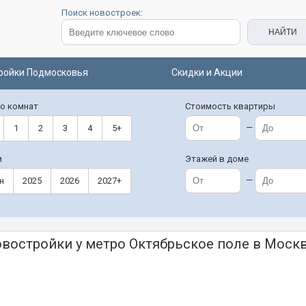
Поиск новостроек:
ройки Подмосковья
Скидки и Акции
о комнат
Стоимость квартиры
—
1
2
3
4
5+
и
Этажей в доме
—
н
2025
2026
2027+
востройки у метро Октябрьское поле в Моск