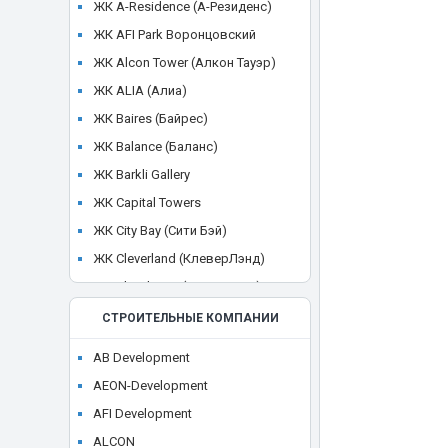
ЖК A-Residence (А-Резиденс)
ЖК AFI Park Воронцовский
ЖК Alcon Tower (Алкон Тауэр)
ЖК ALIA (Алиа)
ЖК Baires (Байрес)
ЖК Balance (Баланс)
ЖК Barkli Gallery
ЖК Capital Towers
ЖК City Bay (Сити Бэй)
ЖК Cleverland (КлеверЛэнд)
ЖК Cloud Nine (Клауд Найн)
ЖК Crystal
СТРОИТЕЛЬНЫЕ КОМПАНИИ
ЖК CULT
AB Development
ЖК Discovery Park
AEON-Development
ЖК District 39 (Дистрикт 39)
AFI Development
ЖК Dom Smile (Дом Смайл)
ALCON