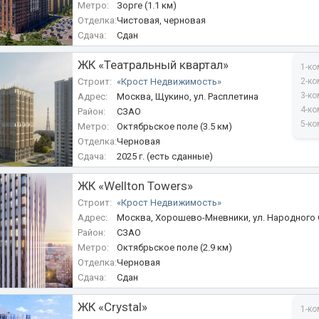
Метро:
Зорге (1.1 км)
Отделка:
Чистовая, черновая
Сдача:
Сдан
ЖК «Театральный квартал»
1-ко
Строит:
«Крост Недвижимость»
2-ко
3-ко
Адрес:
Москва, Щукино, ул. Расплетина
4-ко
Район:
СЗАО
5-ко
Метро:
Октябрьское поле (3.5 км)
Отделка:
Черновая
Сдача:
2025 г. (есть сданные)
ЖК «Wellton Towers»
Строит:
«Крост Недвижимость»
Адрес:
Москва, Хорошево-Мневники, ул. Народного О
Район:
11.2, 11.3
СЗАО
Метро:
Октябрьское поле (2.9 км)
Отделка:
Черновая
Сдача:
Сдан
ЖК «Crystal»
1-ко