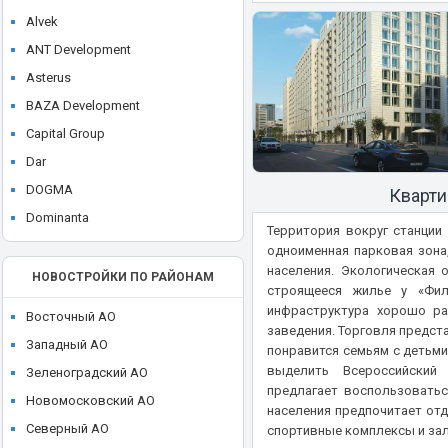
ЖК Dream Towers
Alvek
ЖК Eniteo (Энитео)
ANT Development
ЖК EVO
Asterus
ЖК Famous (Фэймос)
BAZA Development
ЖК Filicity (Фили Сити)
Capital Group
ЖК FIVE TOWERS (Файв Тауэрс)
Dar
ЖК FoRest (Форест)
DOGMA
Кварти
ЖК Forst
Dominanta
ЖК FREEDOM (Фридом)
Территория вокруг станции
E. DEVELOPMENT
одноименная парковая зона
ЖК FRESH (Фреш)
населения. Экологическая 
FORMA
НОВОСТРОЙКИ ПО РАЙОНАМ
ЖК Full House (Фулл Хаус)
строящееся жилье у «Фил
Galaxy Group
инфраструктура хорошо ра
ЖК Glorax Aura Белорусская
Восточный АО
Glincom
заведения. Торговля предст
ЖК Green park (Грин Парк)
Западный АО
понравится семьям с детьми
GloraX
ЖК Headliner (Хедлайнер)
выделить Всероссийский 
Зеленоградский АО
Gorn Development
предлагает воспользоватьс
ЖК Hide (Хайд)
Новомосковский АО
населения предпочитает отд
Gravion
ЖК hideOUT (Хайд Аут)
Северный АО
спортивные комплексы и за
Hutton Development