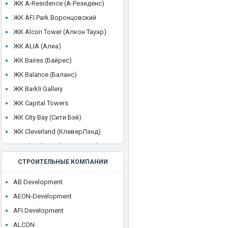
ЖК A-Residence (А-Резиденс)
ЖК AFI Park Воронцовский
ЖК Alcon Tower (Алкон Тауэр)
ЖК ALIA (Алиа)
ЖК Baires (Байрес)
ЖК Balance (Баланс)
ЖК Barkli Gallery
ЖК Capital Towers
ЖК City Bay (Сити Бэй)
ЖК Cleverland (КлеверЛэнд)
ЖК Cloud Nine (Клауд Найн)
ЖК Crystal
СТРОИТЕЛЬНЫЕ КОМПАНИИ
ЖК CULT
AB Development
ЖК Discovery Park
AEON-Development
ЖК District 39 (Дистрикт 39)
AFI Development
ЖК Dom Smile (Дом Смайл)
ALCON