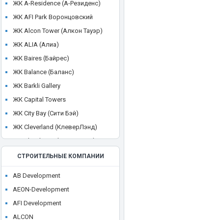
ЖК A-Residence (А-Резиденс)
ЖК AFI Park Воронцовский
ЖК Alcon Tower (Алкон Тауэр)
ЖК ALIA (Алиа)
ЖК Baires (Байрес)
ЖК Balance (Баланс)
ЖК Barkli Gallery
ЖК Capital Towers
ЖК City Bay (Сити Бэй)
ЖК Cleverland (КлеверЛэнд)
ЖК Cloud Nine (Клауд Найн)
ЖК Crystal
СТРОИТЕЛЬНЫЕ КОМПАНИИ
ЖК CULT
AB Development
ЖК Discovery Park
AEON-Development
ЖК District 39 (Дистрикт 39)
AFI Development
ЖК Dom Smile (Дом Смайл)
ALCON