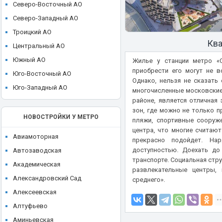
ЖК High Life (Хай Лайф)
Северо-Восточный АО
Ikon development
ЖК I'M (Ай Эм)
Северо-Западный АО
Ingrad
ЖК ILOVE (I Love, АйЛав)
Троицкий АО
KR Properties
Ква
ЖК INDY Towers (Инди Тауэрс)
Центральный АО
Larus Capital
ЖК JAZZ (Джаз)
Южный АО
Жилье у станции метро «
LEGENDA Intelligent Development
приобрести его могут не в
ЖК JOIS (Джойс)
Юго-Восточный АО
Level Group
Однако, нельзя не сказать
ЖК KAZAKOV Grand Loft
Юго-Западный АО
многочисленные московские 
MR Group
ЖК Klein House (Кляйн Хаус)
районе, является отличная
O1 Properties
зон, где можно не только п
ЖК Level Barvikha Residence
НОВОСТРОЙКИ У МЕТРО
пляжи, спортивные сооруже
Plus Development
ЖК Level Амурская
центра, что многие считают
REDECO
Авиамоторная
прекрасно подойдет. На
ЖК Level Войковская
Regions Development
доступностью. Доехать до
Автозаводская
ЖК Level Донской
транспорте. Социальная стр
Sense Development
Академическая
ЖК Level Звенигородская
развлекательные центры,
Seven Suns Development
Александровский Сад
среднего».
ЖК Level Лесной
Sezar Group
Алексеевская
ЖК Level Мичуринский
Sminex
Алтуфьево
ЖК Level Нижегородская
St Michael
Аминьевская