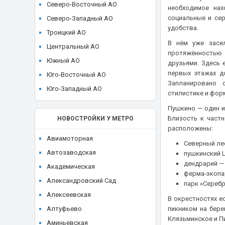
ЖК High Life (Хай Лайф)
Северо-Восточный АО
необходимое нах
Ikon development
ЖК I'M (Ай Эм)
социальные и се
Северо-Западный АО
Ingrad
удобства.
ЖК ILOVE (I Love, АйЛав)
Троицкий АО
KR Properties
В нём уже засе
ЖК INDY Towers (Инди Тауэрс)
Центральный АО
Larus Capital
протяжённостью 
ЖК JAZZ (Джаз)
Южный АО
друзьями. Здесь 
LEGENDA Intelligent Development
первых этажах д
ЖК JOIS (Джойс)
Юго-Восточный АО
Level Group
Запланировано 
ЖК KAZAKOV Grand Loft
Юго-Западный АО
стилистике и фор
MR Group
ЖК Klein House (Кляйн Хаус)
Пушкино — один и
O1 Properties
ЖК Level Barvikha Residence
Близость к част
НОВОСТРОЙКИ У МЕТРО
Plus Development
расположены:
ЖК Level Амурская
REDECO
Авиамоторная
Северный лес
ЖК Level Войковская
Regions Development
Автозаводская
пушкинский Ц
ЖК Level Донской
дендрарий — 
Sense Development
Академическая
ЖК Level Звенигородская
ферма-экопар
Seven Suns Development
Александровский Сад
парк «Серебр
ЖК Level Лесной
Sezar Group
Алексеевская
В окрестностях е
ЖК Level Мичуринский
Sminex
Алтуфьево
пикником на бере
ЖК Level Нижегородская
Клязьминское и П
St Michael
Аминьевская