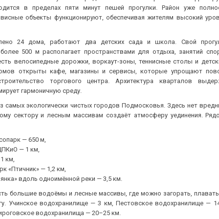
одится в пределах пяти минут пешей прогулки. Район уже полно
рвисные объекты функционируют, обеспечивая жителям высокий уро
лено 24 дома, работают два детских сада и школа. Свой прогу
более 500 м располагает пространствами для отдыха, занятий спо
есть велосипедные дорожки, воркаут-зоны, теннисные столы и детск
омов открыты кафе, магазины и сервисы, которые упрощают повс
строительство торгового центра. Архитектура кварталов выде
мирует гармоничную среду.
з самых экологически чистых городов Подмосковья. Здесь нет вредн
ному сектору и лесным массивам создаёт атмосферу уединения. Ряд
опарк — 650 м,
ПКиО — 1 км,
1 км,
к «Птичник» — 1,2 км,
янка» вдоль одноимённой реки — 3,5 км.
сть большие водоёмы и лесные массивы, где можно загорать, плавать
гу. Учинское водохранилище — 3 км, Пестовское водохранилище — 14
ироговское водохранилища — 20–25 км.