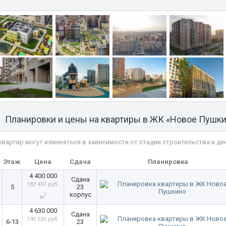
Планировки и цены на квартиры в ЖК «Новое Пушк
квартир могут изменяться в зависимости от стадии строительства и ди
ь
Этаж
Цена
Сдача
Планировка
4 400 000
Сдана
182 497 руб.
5
23
корпус
2
м
4 630 000
Сдана
190 535 руб.
6-13
23