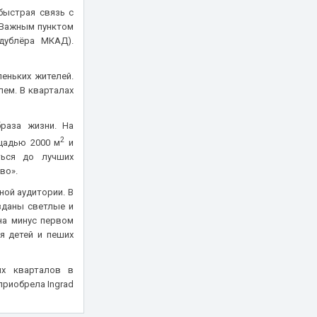
быстрая связь с
 Важным пунктом
дублёра МКАД).
еньких жителей.
ем. В кварталах
раза жизни. На
2
щадью 2000 м
и
ться до лучших
во».
ой аудитории. В
зданы светлые и
на минус первом
я детей и пеших
ых кварталов в
приобрела Ingrad