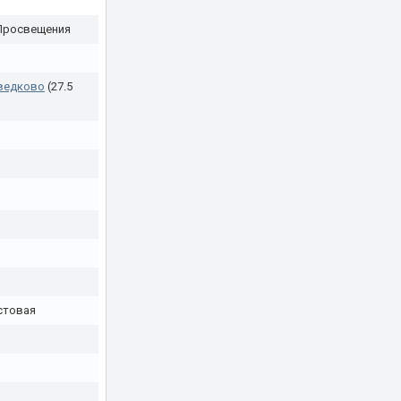
 Просвещения
)
ведково
(27.5
стовая