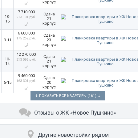
корпус
2
м
7 710 000
Сдана
13-
213 101 руб.
21
15
корпус
2
м
6 600 000
Сдана
175 252 руб.
9-11
23
корпус
2
м
12 270 000
Сдана
10-
213 095 руб.
21
14
корпус
2
м
9 460 000
Сдана
163 301 руб.
5-15
20
корпус
2
м
↓ ПОКАЗАТЬ ВСЕ КВАРТИРЫ (161) ↓
Отзывы о ЖК «Новое Пушкино»
Другие новостройки рядом