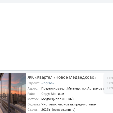
ЖК «Квартал «Новое Медведково»
1-ко
Строит:
«Ingrad»
2-ко
3-ко
Адрес:
Подмосковье, г. Мытищи, пр. Астрахова / ул.
Район:
Округ Мытищи
Метро:
Медведково (8.1 км)
Отделка:
Чистовая, черновая, предчистовая
Сдача:
2025 г. (есть сданные)