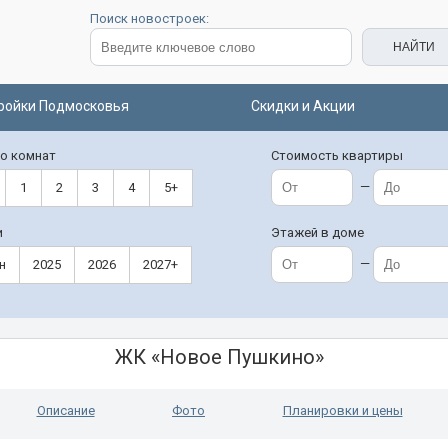
Поиск новостроек:
ройки Подмосковья
Скидки и Акции
о комнат
Стоимость квартиры
—
1
2
3
4
5+
и
Этажей в доме
—
н
2025
2026
2027+
ЖК «Новое Пушкино»
Описание
Фото
Планировки и цены