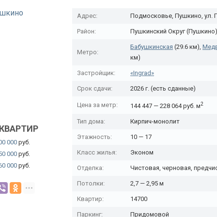
Адрес:
Подмосковье, Пушкино, ул.
Район:
Пушкинский Округ (Пушкино
Бабушкинская
(29.6 км),
Мед
Метро:
км)
Застройщик:
«Ingrad»
Срок сдачи:
2026 г. (есть сданные)
2
Цена за метр:
144 447 — 228 064 руб. м
Тип дома:
Кирпич-монолит
КВАРТИР
Этажность:
10 — 17
00 000
руб.
Класс жилья:
Эконом
50 000
руб.
60 000
руб.
Отделка:
Чистовая, черновая, предчи
Потолки:
2,7 — 2,95 м
Квартир:
14700
Паркинг:
Придомовой