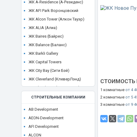
ЖК A-Residence (А-Резиденс)
ЖК AFI Park Воронцовский
ЖК Alcon Tower (Алкон Тауэр)
ЖК ALIA (Алиа)
ЖК Baires (Байрес)
ЖК Balance (Баланс)
ЖК Barkli Gallery
ЖК Capital Towers
ЖК City Bay (Сити Бэй)
ЖК Cleverland (КлеверЛэнд)
СТОИМОСТЬ 
ЖК Cloud Nine (Клауд Найн)
1 комнатные
от 4 4
ЖК Crystal
2 комнатные
от 5 4
СТРОИТЕЛЬНЫЕ КОМПАНИИ
3 комнатные
от 9 4
ЖК CULT
AB Development
ЖК Discovery Park
AEON-Development
ЖК District 39 (Дистрикт 39)
AFI Development
ЖК Dom Smile (Дом Смайл)
ALCON