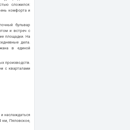
стью сложился:
вень комфорта и
лочный бульвар
ртом и встреч с
ие площадки. На
едневные дела.
ржана в единой
ых производств.
ом с кварталами
 и наслаждаться
 км, Пяловское,