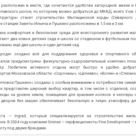
расположен в месте, где сочетаются удобства загородной жизни и 
лавского шоссе, по которому можно добраться до МКАД, всего 3 км.
труктуры станет строительство Мытищинской хорды (Северного 
станции Заветы Ильича и Пушкино расположены в 1,5 км и 3 км.
ана комфортная и безопасная среда для всестороннего развития мал
тают два новых детских сада и школа со стадионом и футбольным пол
ованы ещё две школы и один детский сад.
ороде» создано всё для поддержания здоровья и спортивного об
талов предусмотрены физкультурно-оздоровительный комплекс пло
нтр. Любители активного отдыха могут быстро и удобно добра
ртов Московской области: «Сорочаны», «Целеево», «Волен» и «Степано
Новое Пушкино» созданы с особым вниманием к потребностям семейн
х представлен широкий выбор квартир, в том числе с отделкой, со
езды на уровне земли, помещения для хранения колясок и келлеры 
я дворов без машин обеспечивает безопасную и тихую атмосферу дл
кта — Ingrad, который специализируется на строительстве жил
е. В 2024 году компания Sminex — перфекционисты Fine Development — 
оту под двумя брендами.