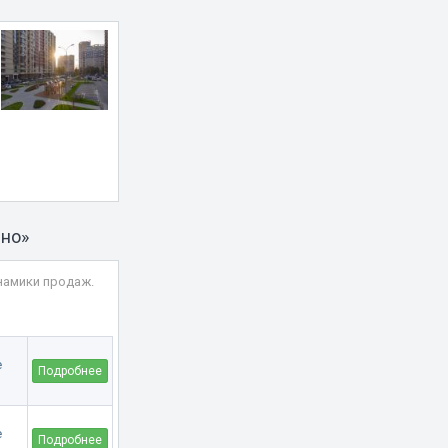
ино»
намики продаж.
Подробнее
Подробнее