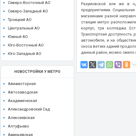
ЖК High Life (Хай Лайф)
Северо-Восточный АО
Разумовской или же в о
Ikon development
предприятиями. Социальная
ЖК I'M (Ай Эм)
Северо-Западный АО
Ingrad
магазинами разной направл
ЖК ILOVE (I Love, АйЛав)
Троицкий АО
станции метро расположили
KR Properties
ЖК INDY Towers (Инди Тауэрс)
Центральный АО
корпус, три колледжа. Ес
Larus Capital
Транспортная доступность 
ЖК JAZZ (Джаз)
Южный АО
автомобиле, и на обществе
LEGENDA Intelligent Development
ЖК JOIS (Джойс)
Юго-Восточный АО
сноса ветхих зданий продолж
Level Group
данный район, можно смело 
ЖК KAZAKOV Grand Loft
Юго-Западный АО
MR Group
ЖК Klein House (Кляйн Хаус)
O1 Properties
ЖК Level Barvikha Residence
НОВОСТРОЙКИ У МЕТРО
Plus Development
ЖК Level Амурская
REDECO
Авиамоторная
ЖК Level Войковская
Regions Development
Автозаводская
ЖК Level Донской
Sense Development
Академическая
ЖК Level Звенигородская
Seven Suns Development
Александровский Сад
ЖК Level Лесной
Sezar Group
Алексеевская
ЖК Level Мичуринский
Sminex
Алтуфьево
ЖК Level Нижегородская
St Michael
Аминьевская