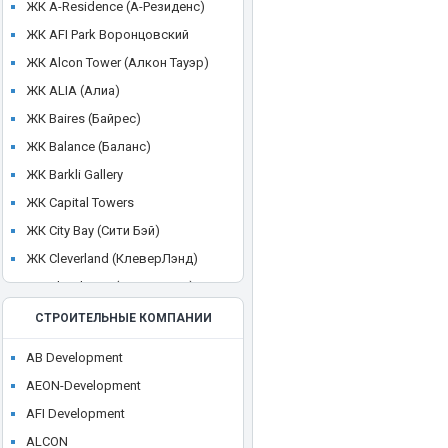
ЖК A-Residence (А-Резиденс)
ЖК AFI Park Воронцовский
ЖК Alcon Tower (Алкон Тауэр)
ЖК ALIA (Алиа)
ЖК Baires (Байрес)
ЖК Balance (Баланс)
ЖК Barkli Gallery
ЖК Capital Towers
ЖК City Bay (Сити Бэй)
ЖК Cleverland (КлеверЛэнд)
ЖК Cloud Nine (Клауд Найн)
ЖК Crystal
СТРОИТЕЛЬНЫЕ КОМПАНИИ
ЖК CULT
AB Development
ЖК Discovery Park
AEON-Development
ЖК District 39 (Дистрикт 39)
AFI Development
ЖК Dom Smile (Дом Смайл)
ALCON