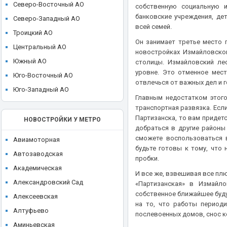
ЖК High Life (Хай Лайф)
Северо-Восточный АО
собственную социальную и
Ikon development
банковские учреждения, де
ЖК I'M (Ай Эм)
Северо-Западный АО
Ingrad
всей семей.
ЖК ILOVE (I Love, АйЛав)
Троицкий АО
KR Properties
Он занимает третье место 
ЖК INDY Towers (Инди Тауэрс)
Центральный АО
новостройках Измайловског
Larus Capital
ЖК JAZZ (Джаз)
Южный АО
столицы. Измайловский ле
LEGENDA Intelligent Development
уровне. Это отменное мес
ЖК JOIS (Джойс)
Юго-Восточный АО
Level Group
отвлечься от важных дел и 
ЖК KAZAKOV Grand Loft
Юго-Западный АО
MR Group
Главным недостатком этого
ЖК Klein House (Кляйн Хаус)
транспортная развязка. Есл
O1 Properties
ЖК Level Barvikha Residence
Партизанска, то вам придет
НОВОСТРОЙКИ У МЕТРО
Plus Development
добраться в другие районы
ЖК Level Амурская
сможете воспользоваться 
REDECO
Авиамоторная
ЖК Level Войковская
будьте готовы к тому, что 
Regions Development
Автозаводская
пробки.
ЖК Level Донской
Sense Development
Академическая
ЖК Level Звенигородская
И все же, взвешивая все пл
Seven Suns Development
Александровский Сад
«Партизанская» в Измайл
ЖК Level Лесной
собственное ближайшее буду
Sezar Group
Алексеевская
ЖК Level Мичуринский
на то, что работы период
Sminex
Алтуфьево
послевоенных домов, снос к
ЖК Level Нижегородская
St Michael
Аминьевская