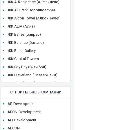
ЖК A-Residence (А-Резиденс)
ЖК AFI Park Воронцовский
ЖК Alcon Tower (Алкон Тауэр)
ЖК ALIA (Алиа)
ЖК Baires (Байрес)
ЖК Balance (Баланс)
ЖК Barkli Gallery
ЖК Capital Towers
ЖК City Bay (Сити Бэй)
ЖК Cleverland (КлеверЛэнд)
ЖК Cloud Nine (Клауд Найн)
ЖК Crystal
СТРОИТЕЛЬНЫЕ КОМПАНИИ
ЖК CULT
AB Development
ЖК Discovery Park
AEON-Development
ЖК District 39 (Дистрикт 39)
AFI Development
ЖК Dom Smile (Дом Смайл)
ALCON