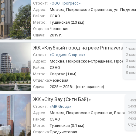
Строит:
«ООО Прогресс»
Адрес:
Москва, Покровское-Стрешнево, ул. Подмоск
Район:
СЗАО
Метро:
Тушинская (2.3 км)
Отделка:
Черновая
Сдача:
2019 г.
ЖК «Клубный город на реке Primavera»
1-ком
Строит:
«Стадион Спартак»
2-ком
3-ком
Адрес:
Москва, Покровское-Стрешнево, Проектиру
4-ком
Район:
СЗАО
5-ком
Метро:
Спартак (1 км)
Отделка:
Черновая
Сдача:
2025 — 2028 г. (есть сданные)
ЖК «City Bay (Сити Бэй)»
1-ко
Строит:
«MR Group»
2-ко
3-ко
Адрес:
Москва, Покровское-Стрешнево, Волоколамск
4-ко
Район:
СЗАО
Сту
Метро:
Тушинская (3.1 км)
Отделка:
Предчистовая