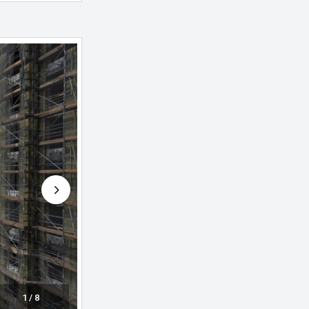
1
/
8