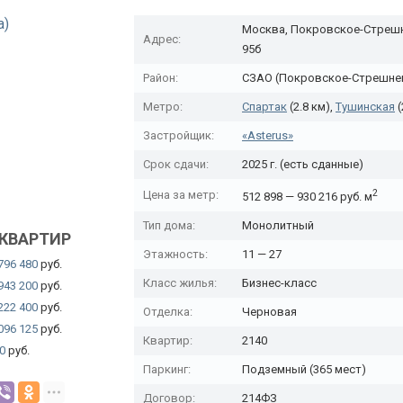
Москва, Покровское-Стрешне
Адрес:
95б
Район:
СЗАО (Покровское-Стрешне
Метро:
Спартак
(2.8 км),
Тушинская
(
Застройщик:
«Asterus»
Срок сдачи:
2025 г. (есть сданные)
2
Цена за метр:
512 898 — 930 216 руб. м
Тип дома:
Монолитный
КВАРТИР
Этажность:
11 — 27
796 480
руб.
Класс жилья:
Бизнес-класс
943 200
руб.
222 400
руб.
Отделка:
Черновая
096 125
руб.
Квартир:
2140
0
руб.
Паркинг:
Подземный (365 мест)
Договор:
214ФЗ