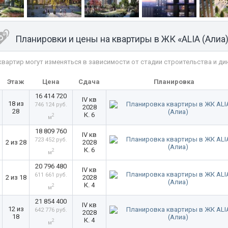
Планировки и цены на квартиры в ЖК «ALIA (Алиа)
квартир могут изменяться в зависимости от стадии строительства и ди
ь
Этаж
Цена
Сдача
Планировка
16 414 720
IV кв
18 из
746 124 руб.
2028
28
К. 6
2
м
18 809 760
IV кв
723 452 руб.
2 из 28
2028
К. 6
2
м
20 796 480
IV кв
611 661 руб.
2 из 18
2028
К. 4
2
м
21 854 400
IV кв
12 из
642 776 руб.
2028
18
К. 4
2
м