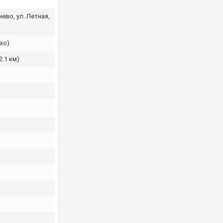
во, ул. Летная,
во)
2.1 км)