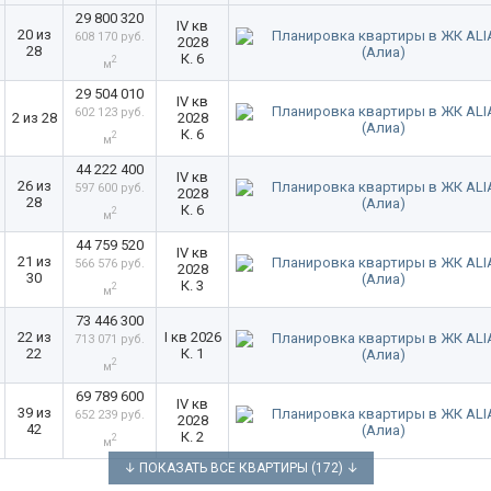
29 800 320
IV кв
20 из
608 170 руб.
2028
28
К. 6
2
м
29 504 010
IV кв
602 123 руб.
2 из 28
2028
К. 6
2
м
44 222 400
IV кв
26 из
597 600 руб.
2028
28
К. 6
2
м
44 759 520
IV кв
21 из
566 576 руб.
2028
30
К. 3
2
м
73 446 300
22 из
I кв 2026
713 071 руб.
22
К. 1
2
м
69 789 600
IV кв
39 из
652 239 руб.
2028
42
К. 2
2
м
↓ ПОКАЗАТЬ ВСЕ КВАРТИРЫ (172) ↓