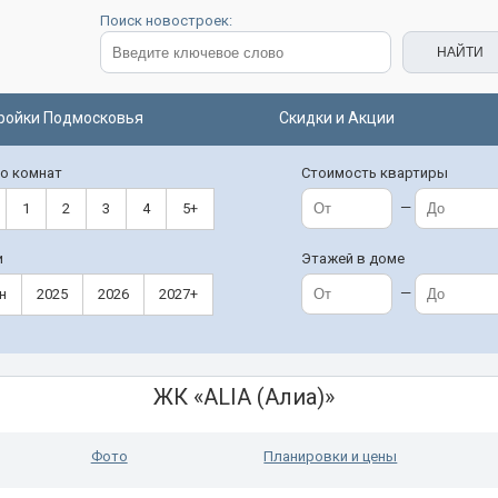
Поиск новостроек:
ройки Подмосковья
Скидки и Акции
о комнат
Стоимость квартиры
—
1
2
3
4
5+
и
Этажей в доме
—
н
2025
2026
2027+
ЖК «ALIA (Алиа)»
Фото
Планировки и цены