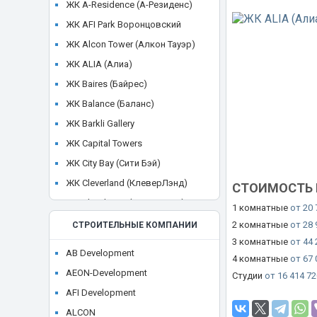
ЖК A-Residence (А-Резиденс)
ЖК AFI Park Воронцовский
ЖК Alcon Tower (Алкон Тауэр)
ЖК ALIA (Алиа)
ЖК Baires (Байрес)
ЖК Balance (Баланс)
ЖК Barkli Gallery
ЖК Capital Towers
ЖК City Bay (Сити Бэй)
ЖК Cleverland (КлеверЛэнд)
СТОИМОСТЬ 
ЖК Cloud Nine (Клауд Найн)
1 комнатные
от 20 
ЖК Crystal
2 комнатные
от 28 
СТРОИТЕЛЬНЫЕ КОМПАНИИ
3 комнатные
от 44 
ЖК CULT
AB Development
4 комнатные
от 67 
ЖК Discovery Park
AEON-Development
Студии
от 16 414 72
ЖК District 39 (Дистрикт 39)
AFI Development
ЖК Dom Smile (Дом Смайл)
ALCON