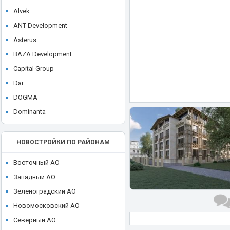
ЖК Dream Towers
Alvek
ЖК Eniteo (Энитео)
ANT Development
ЖК EVO
Asterus
ЖК Famous (Фэймос)
BAZA Development
ЖК Filicity (Фили Сити)
Capital Group
ЖК FIVE TOWERS (Файв Тауэрс)
Dar
ЖК FoRest (Форест)
DOGMA
ЖК Forst
Dominanta
ЖК FREEDOM (Фридом)
E. DEVELOPMENT
ЖК FRESH (Фреш)
FORMA
НОВОСТРОЙКИ ПО РАЙОНАМ
ЖК Full House (Фулл Хаус)
Galaxy Group
ЖК Glorax Aura Белорусская
Восточный АО
Glincom
ЖК Green park (Грин Парк)
Западный АО
GloraX
ЖК Headliner (Хедлайнер)
Зеленоградский АО
Gorn Development
ЖК Hide (Хайд)
Новомосковский АО
Gravion
ЖК hideOUT (Хайд Аут)
Северный АО
Hutton Development